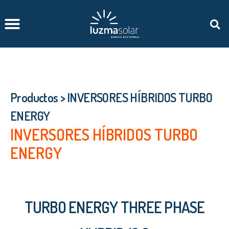
TE INTERESA SABER…
Productos
>
INVERSORES HÍBRIDOS TURBO
ENERGY
INVERSORES HÍBRIDOS TURBO
ENERGY
TURBO ENERGY THREE PHASE