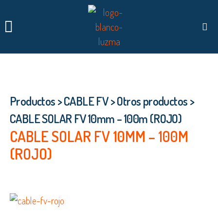
TE INTERESA SABER…
Productos
>
CABLE FV
>
Otros productos
>
CABLE SOLAR FV 10mm – 100m (ROJO)
CABLE SOLAR FV 10MM – 100M
(ROJO)